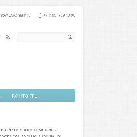
info@EVApharm.ru
+7 (495) 789 48 96
ы
Контакты
более полного комплекса
ласти социально-значимых