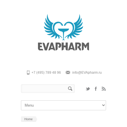
Skip to main content
+7 (495) 789 48 96
info@EVApharm.ru
Search form
Search
Home