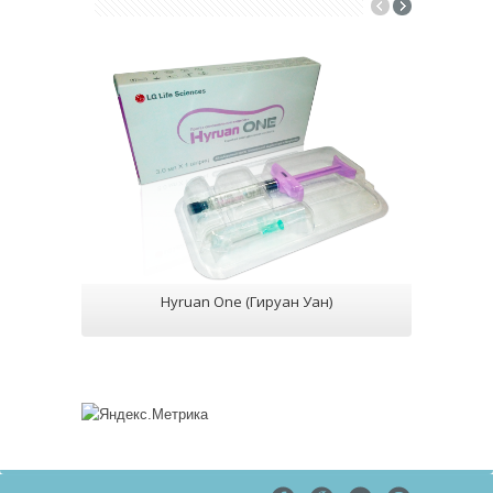
Hyruan One (Гируан Уан)