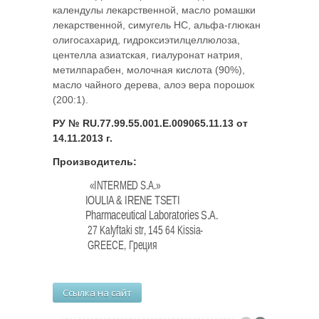
календулы лекарственной, масло ромашки
лекарственной, симугель НС, альфа-глюкан
олигосахарид, гидроксиэтилцеллюлоза,
центелла азиатская, гиалуронат натрия,
метилпарабен, молочная кислота (90%),
масло чайного дерева, алоэ вера порошок
(200:1).
РУ № RU.77.99.55.001.E.009065.11.13 от
14.11.2013 г.
Производитель:
«ΙΝΤΕRMED S.A.»
IOULIA & IRENE TSETI
Pharmaceutical Laboratories S.A.
27 Kalyftaki str, 145 64 Kissia-
GREECE, Греция
Ссылка на сайт