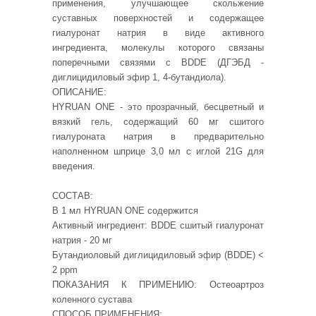
применения, улучшающее скольжение
суставных поверхностей и содержащее
гиалуронат натрия в виде активного
ингредиента, молекулы которого связаны
поперечными связями с BDDE (ДГЭБД -
диглицидиловый эфир 1, 4-бутандиола).
ОПИСАНИЕ:
HYRUAN ONE - это прозрачный, бесцветный и
вязкий гель, содержащий 60 мг сшитого
гиалуроната натрия в предварительно
наполненном шприце 3,0 мл с иглой 21G для
введения.
СОСТАВ:
В 1 мл HYRUAN ONE содержится
Активный ингредиент: BDDE сшитый гиалуронат
натрия - 20 мг
Бутандиоловый диглицидиловый эфир (BDDE) <
2
ppm
ПОКАЗАНИЯ К ПРИМЕНИЮ:
Остеоартроз
коленного сустава
СПОСОБ ПРИМЕНЕНИЯ: