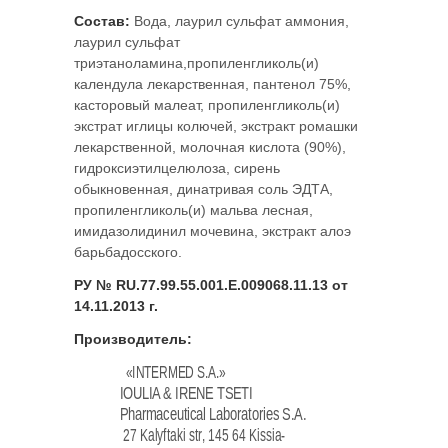
Состав:
Вода, лаурил сульфат аммония,
лаурил сульфат
триэтаноламина,пропиленгликоль(и)
календула лекарственная, пантенол 75%,
касторовый малеат, пропиленгликоль(и)
экстрат иглицы колючей, экстракт ромашки
лекарственной, молочная кислота (90%),
гидроксиэтилцелюлоза, сирень
обыкновенная, динатривая соль ЭДТА,
пропиленгликоль(и) мальва лесная,
имидазолидинил мочевина, экстракт алоэ
барьбадосского.
РУ № RU.77.99.55.001.E.009068.11.13 от
14.11.2013 г.
Производитель:
«ΙΝΤΕRMED S.A.»
IOULIA & IRENE TSETI
Pharmaceutical Laboratories S.A.
27 Kalyftaki str, 145 64 Kissia-