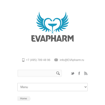
Skip to main content
+7 (495) 789 48 96
info@EVApharm.ru
Search form
Search
Home