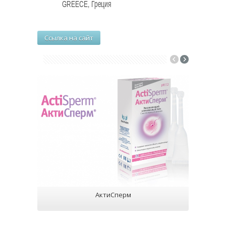
GREECE, Греция
Ссылка на сайт
АктиСперм